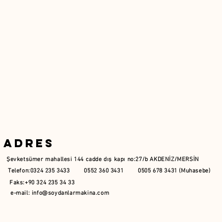
Adres
Şevketsümer mahallesi 144 cadde dış kapı no:27/b AKDENİZ/MERSİN
Telefon:0324 235 3433 0552 360 3431 0505 678 3431 (Muhasebe)
Faks:+90 324 235 34 33
e-mail:
info@soydanlarmakina.com