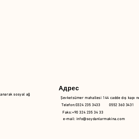
Адрес
llanarak sosyal ağ
Şevketsümer mahallesi 144 cadde dış kapı
Telefon:0324 235 3433 0552 360 3431 
Faks:+90 324 235 34 33
e-mail:
info@soydanlarmakina.com