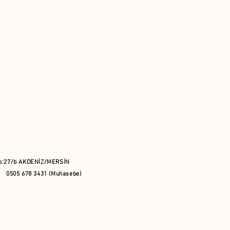
 no:27/b AKDENİZ/MERSİN
0505 678 3431 (Muhasebe)