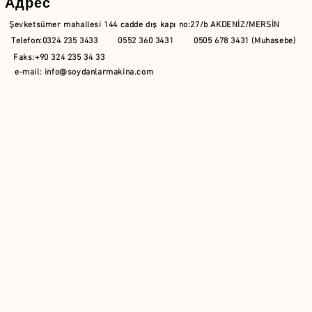
Адрес
Şevketsümer mahallesi 144 cadde dış kapı no:27/b AKDENİZ/MERSİN
Telefon:0324 235 3433 0552 360 3431 0505 678 3431 (Muhasebe)
Faks:+90 324 235 34 33
e-mail:
info@soydanlarmakina.com