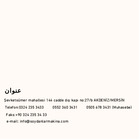
عنوان
Şevketsümer mahallesi 144 cadde dış kapı no:27/b AKDENİZ/MERSİN
Telefon:0324 235 3433 0552 360 3431 0505 678 3431 (Muhasebe)
Faks:+90 324 235 34 33
e-mail:
info@soydanlarmakina.com